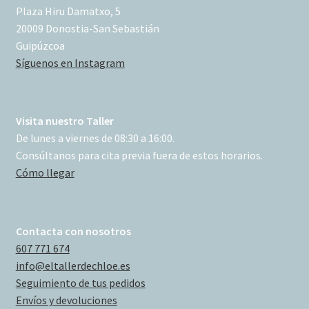
Plaza Hiru Damatxo, 5
20009 Donostia-San Sebastián
Guipúzcoa
Síguenos en Instagram
Visita nuestro Taller
De lunes a viernes de 08:30 a 16:00.
Consúltanos para cita previa fuera de estos horarios.
Cómo llegar
Contacta con nosotros
607 771 674
info@eltallerdechloe.es
Seguimiento de tus pedidos
Envíos y devoluciones