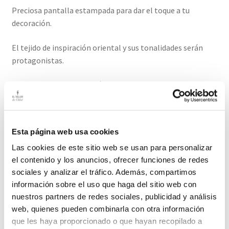
Preciosa pantalla estampada para dar el toque a tu
decoración.
El tejido de inspiración oriental y sus tonalidades serán
protagonistas.
La luz que transmite es cálida y especial.
El precio es por la pantalla , se vende sin la base.
Esta página web usa cookies
Medidas: 35 cm diámetro / 20cm alto
Las cookies de este sitio web se usan para personalizar
El plazo de entrega de este producto e de 2-3 días hábiles
el contenido y los anuncios, ofrecer funciones de redes
sociales y analizar el tráfico. Además, compartimos
información sobre el uso que haga del sitio web con
Productos relacionados
nuestros partners de redes sociales, publicidad y análisis
web, quienes pueden combinarla con otra información
que les haya proporcionado o que hayan recopilado a