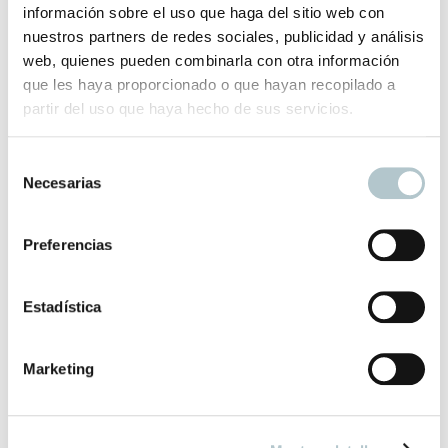
información sobre el uso que haga del sitio web con
nuestros partners de redes sociales, publicidad y análisis
El plazo de entrega de este producto e de 2-3 días hábiles
web, quienes pueden combinarla con otra información
que les haya proporcionado o que hayan recopilado a
Productos relacionados
partir del uso que haya hecho de sus servicios.
S
Necesarias
e
Pantalla de lino gris con rayas blancas
l
Cuenta con nosotros para tu iluminación más especial
e
Preferencias
c
125,00
€
c
i
Estadística
ó
n
Marketing
d
e
Pantalla Toile de Jouy
c
Encuentra la pantalla perfecta para tu hogar