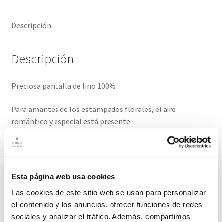
Descripción
Descripción
Preciosa pantalla de lino 100%
Para amantes de los estampados florales, el aire
romántico y especial está presente.
La luz que transmite es cálida.
El precio es por la pantalla , se vende sin la base.
Esta página web usa cookies
Os mostramos fotos de cómo queda con alguna lámpara
Las cookies de este sitio web se usan para personalizar
de la shop.
el contenido y los anuncios, ofrecer funciones de redes
sociales y analizar el tráfico. Además, compartimos
Medidas: 35 cm diámetro / 20cm alto