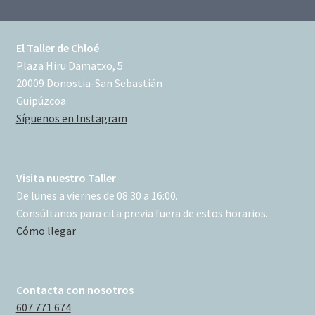
El Taller de Chloé
Plaza Hiru Damatxo, 5
20009 Donostia-San Sebastián
Guipúzcoa
Síguenos en Instagram
Visita nuestro Taller
De lunes a viernes de 08:30 a 16:00.
Consúltanos para cita previa fuera de estos horarios.
Cómo llegar
Contacta con nosotros
607 771 674