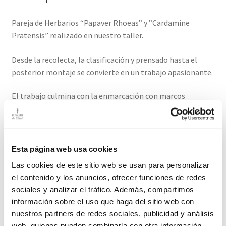
Pareja de Herbarios “Papaver Rhoeas” y ”Cardamine
Pratensis” realizado en nuestro taller.
Desde la recolecta, la clasificación y prensado hasta el
posterior montaje se convierte en un trabajo apasionante.
El trabajo culmina con la enmarcación con marcos
antiguos traídos de Francia. En este caso una pareja en
madera lavada con pátina original: sus zonas envejecidas,
sus faltas los hacen únicos y bellos.
Esta página web usa cookies
Medidas: 58cm / 47,5cm
Las cookies de este sitio web se usan para personalizar
el contenido y los anuncios, ofrecer funciones de redes
El plazo de entrega este producto es de dos/tres días
sociales y analizar el tráfico. Además, compartimos
hábiles.
información sobre el uso que haga del sitio web con
nuestros partners de redes sociales, publicidad y análisis
web, quienes pueden combinarla con otra información