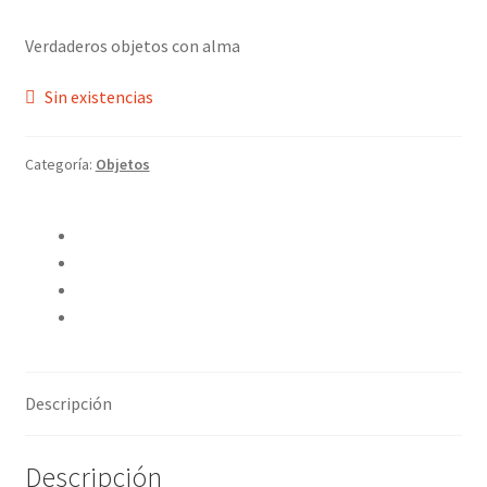
Verdaderos objetos con alma
Sin existencias
Categoría:
Objetos
Compartir en Twitter
Compartir en Facebook
Pinear este producto
Compartir por correo electrónico
Descripción
Descripción