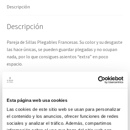
Descripción
Descripción
Pareja de Sillas Plegables Francesas. Su color y su desgaste
las hace únicas, se pueden guardar plegadas y no ocupan
nada, por lo que consigues asientos “extra” en poco
espacio.
Habitualmente se utilizan en exterior y lucen Preciosas
con la vegetación pero si decides ponerlas en la cocina o
interiores será perfecto para conseguir “DECO French
style”
Esta página web usa cookies
Las cookies de este sitio web se usan para personalizar
Medidas: 42 cm ancho/ 49cm fondo/ 41 cm alto asiento/
el contenido y los anuncios, ofrecer funciones de redes
78cm alto respaldo
sociales y analizar el tráfico. Además, compartimos