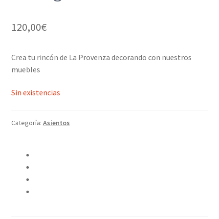
120,00
€
Crea tu rincón de La Provenza decorando con nuestros
muebles
Sin existencias
Categoría:
Asientos
Compartir en Twitter
Compartir en Facebook
Pinear este producto
Compartir por correo electrónico