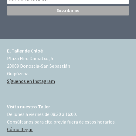
El Taller de Chloé
Plaza Hiru Damatxo, 5
20009 Donostia-San Sebastián
Guipúzcoa
Síguenos en Instagram
Visita nuestro Taller
De lunes a viernes de 08:30 a 16:00.
Consúltanos para cita previa fuera de estos horarios.
Cómo llegar