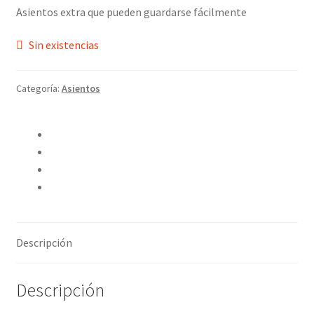
Asientos extra que pueden guardarse fácilmente
Sin existencias
Categoría:
Asientos
Compartir en Twitter
Compartir en Facebook
Pinear este producto
Compartir por correo electrónico
Descripción
Descripción