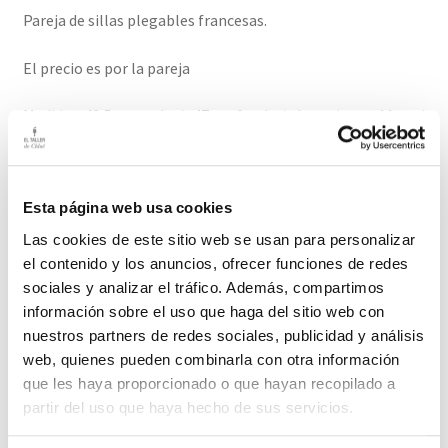
Pareja de sillas plegables francesas.
El precio es por la pareja
Medidas: 42,5cm ancho/ 47 cm fondo / alto asiento 44 cm /
alto respaldo 83 cm
El plazo de entrega de este producto es de 2-4 días hábiles
Esta página web usa cookies
Las cookies de este sitio web se usan para personalizar
Productos relacionados
el contenido y los anuncios, ofrecer funciones de redes
sociales y analizar el tráfico. Además, compartimos
información sobre el uso que haga del sitio web con
nuestros partners de redes sociales, publicidad y análisis
Silla de Forja Antigua Francesa
web, quienes pueden combinarla con otra información
Forja antigua que disfrutas hoy
que les haya proporcionado o que hayan recopilado a
partir del uso que haya hecho de sus servicios.
80,00
€