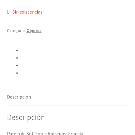
Sin existencias
Categoría:
Objetos
Compartir en Twitter
Compartir en Facebook
Pinear este producto
Compartir por correo electrónico
Descripción
Descripción
Pareja de Soliflores Antiguos. Francia.