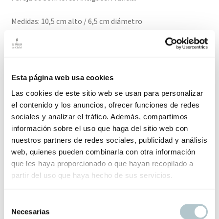
Medidas: 10,5 cm alto / 6,5 cm diámetro
El plazo de entrega de este producto es de 2-3 días hábiles
Productos relacionados
Esta página web usa cookies
Las cookies de este sitio web se usan para personalizar
el contenido y los anuncios, ofrecer funciones de redes
sociales y analizar el tráfico. Además, compartimos
Cubo de cinc esmaltado rojo
información sobre el uso que haga del sitio web con
El color como protagonista
nuestros partners de redes sociales, publicidad y análisis
web, quienes pueden combinarla con otra información
64,00
€
que les haya proporcionado o que hayan recopilado a
partir del uso que haya hecho de sus servicios.
S
Necesarias
e