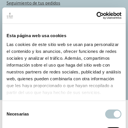
Seguimiento de tus pedidos
Envíos y devoluciones
Esta página web usa cookies
Las cookies de este sitio web se usan para personalizar
Condiciones de uso
el contenido y los anuncios, ofrecer funciones de redes
Política de Cookies
sociales y analizar el tráfico. Además, compartimos
información sobre el uso que haga del sitio web con
Desarrollo Triplevdoble
nuestros partners de redes sociales, publicidad y análisis
web, quienes pueden combinarla con otra información
que les haya proporcionado o que hayan recopilado a
partir del uso que haya hecho de sus servicios.
S
Necesarias
e
l