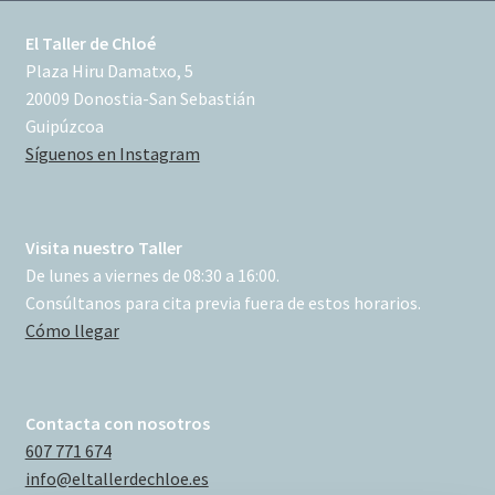
El Taller de Chloé
Plaza Hiru Damatxo, 5
20009 Donostia-San Sebastián
Guipúzcoa
Síguenos en Instagram
Visita nuestro Taller
De lunes a viernes de 08:30 a 16:00.
Consúltanos para cita previa fuera de estos horarios.
Cómo llegar
Contacta con nosotros
607 771 674
info@eltallerdechloe.es