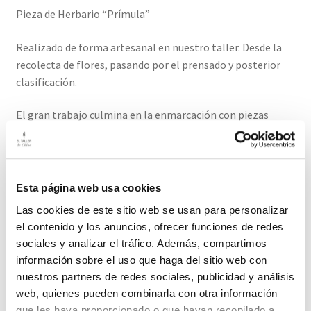
Pieza de Herbario “Prímula”
Realizado de forma artesanal en nuestro taller. Desde la
recolecta de flores, pasando por el prensado y posterior
clasificación.
El gran trabajo culmina en la enmarcación con piezas
antiguas que conservan su pátina del tiempo. Incluso
marcas o faltas que muestran su historia.
Medida: 27,5cm / 23cm
Esta página web usa cookies
Las cookies de este sitio web se usan para personalizar
El plazo de entrega para este producto es de 2-3 días
el contenido y los anuncios, ofrecer funciones de redes
hábiles
sociales y analizar el tráfico. Además, compartimos
información sobre el uso que haga del sitio web con
Productos relacionados
nuestros partners de redes sociales, publicidad y análisis
web, quienes pueden combinarla con otra información
que les haya proporcionado o que hayan recopilado a