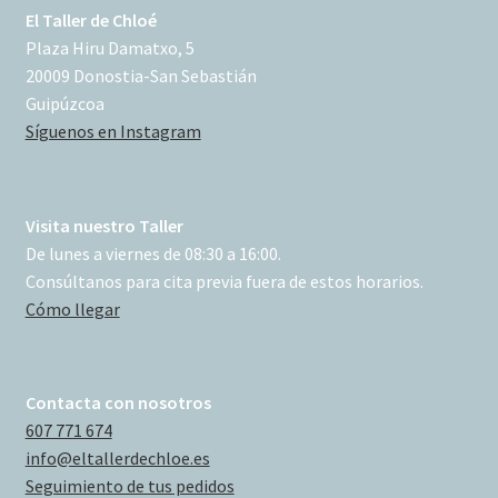
El Taller de Chloé
Plaza Hiru Damatxo, 5
20009 Donostia-San Sebastián
Guipúzcoa
Síguenos en Instagram
Visita nuestro Taller
De lunes a viernes de 08:30 a 16:00.
Consúltanos para cita previa fuera de estos horarios.
Cómo llegar
Contacta con nosotros
607 771 674
info@eltallerdechloe.es
Seguimiento de tus pedidos