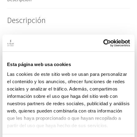
Descripción
Recogedor de madera de pino antiguo.
Medidas: 25 cm ancho / 35 cm largo / 53 cm alto
Esta página web usa cookies
El plazo de entrega de este producto es de 2-3 días hábiles
Las cookies de este sitio web se usan para personalizar
el contenido y los anuncios, ofrecer funciones de redes
Productos relacionados
sociales y analizar el tráfico. Además, compartimos
información sobre el uso que haga del sitio web con
nuestros partners de redes sociales, publicidad y análisis
web, quienes pueden combinarla con otra información
Cubo de cinc esmaltado rojo
que les haya proporcionado o que hayan recopilado a
El color como protagonista
partir del uso que haya hecho de sus servicios.
64,00
€