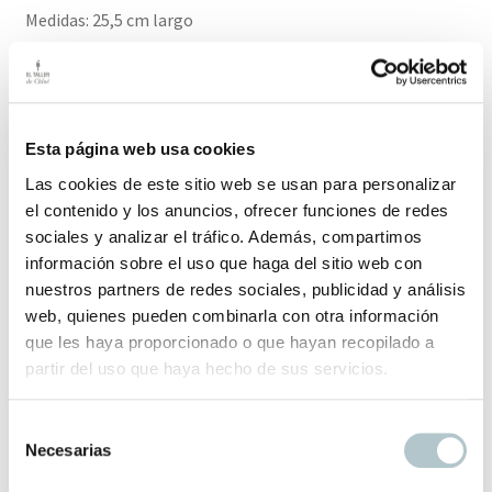
Medidas: 25,5 cm largo
Este producto tiene un plazo de entrega de 2-3 días hábiles
Productos relacionados
Esta página web usa cookies
Las cookies de este sitio web se usan para personalizar
el contenido y los anuncios, ofrecer funciones de redes
sociales y analizar el tráfico. Además, compartimos
Plato Pez Relieve
información sobre el uso que haga del sitio web con
Perfecto para ambientes junto al mar
nuestros partners de redes sociales, publicidad y análisis
web, quienes pueden combinarla con otra información
56,00
€
que les haya proporcionado o que hayan recopilado a
partir del uso que haya hecho de sus servicios.
S
Necesarias
e
Cuenco de vidrio soplado azul
l