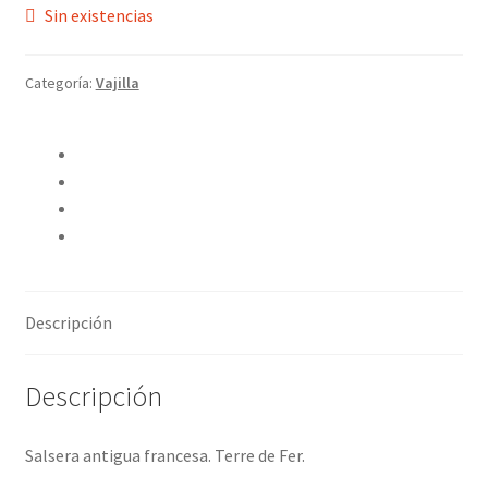
Sin existencias
Categoría:
Vajilla
Compartir en Twitter
Compartir en Facebook
Pinear este producto
Compartir por correo electrónico
Descripción
Descripción
Salsera antigua francesa. Terre de Fer.