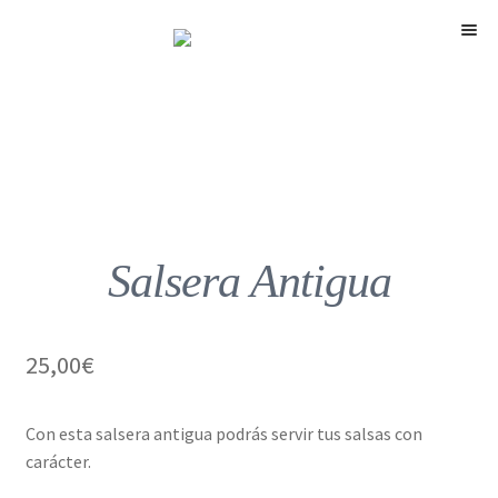
Menú
Shop
Leontina
Chalk Paint
Papel pintado
Salsera Antigua
Restauración
25,00
€
El Taller
The Store
Con esta salsera antigua podrás servir tus salsas con
carácter.