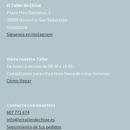
El Taller de Chloé
Plaza Hiru Damatxo, 5
20009 Donostia-San Sebastián
Guipúzcoa
Síguenos en Instagram
Visita nuestro Taller
De lunes a viernes de 08:30 a 16:00.
Consúltanos para cita previa fuera de estos horarios.
Cómo llegar
Contacta con nosotros
607 771 674
info@eltallerdechloe.es
Seguimiento de tus pedidos