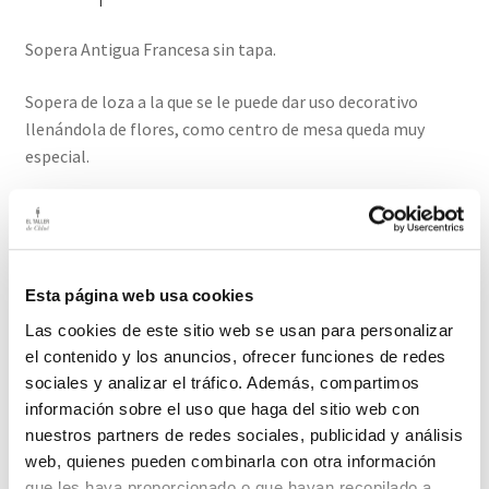
Sopera Antigua Francesa sin tapa.
Sopera de loza a la que se le puede dar uso decorativo
llenándola de flores, como centro de mesa queda muy
especial.
La loza blanca también es preciosa para decorar vitrinas o
alacenas de madera, aportando luminosidad al interior.
Nos encantan las colecciones de loza blanca.
Esta página web usa cookies
Medidas:28cm ancho (incluidas asas)
Las cookies de este sitio web se usan para personalizar
el contenido y los anuncios, ofrecer funciones de redes
El plazo de entrega de este producto es de 2/3 días hábiles
sociales y analizar el tráfico. Además, compartimos
información sobre el uso que haga del sitio web con
Productos relacionados
nuestros partners de redes sociales, publicidad y análisis
web, quienes pueden combinarla con otra información
que les haya proporcionado o que hayan recopilado a