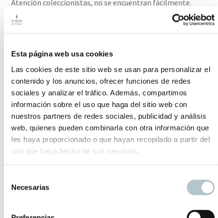
Atención coleccionistas, no se encuentran fácilmente.
Medidas: 33,5 cm ancho (asas incluidas).
El plazo de entrega de este producto es de dos/tres días
Esta página web usa cookies
hábiles.
Las cookies de este sitio web se usan para personalizar el
contenido y los anuncios, ofrecer funciones de redes
Productos relacionados
sociales y analizar el tráfico. Además, compartimos
información sobre el uso que haga del sitio web con
nuestros partners de redes sociales, publicidad y análisis
Legumbrera “Terre de Fer”
web, quienes pueden combinarla con otra información que
les haya proporcionado o que hayan recopilado a partir del
La vas a querer en tu colección
uso que haya hecho de sus servicios.
70,00
€
S
Conjunto “Limoges”
Necesarias
e
l
Limoges es Limoges
e
Preferencias