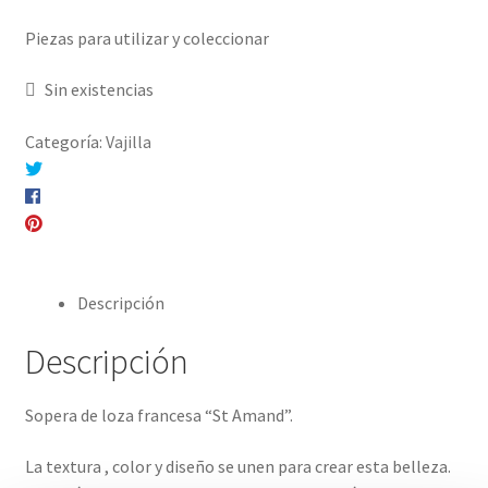
Piezas para utilizar y coleccionar
Sin existencias
Categoría:
Vajilla
Compartir en Twitter
Compartir en Facebook
Pinear este producto
Compartir por correo electrónico
Descripción
Descripción
Sopera de loza francesa “St Amand”.
La textura , color y diseño se unen para crear esta belleza.