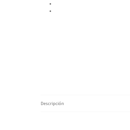
Pinear este producto
Compartir por correo electrónico
Descripción