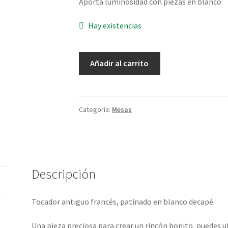
Aporta luminosidad con piezas en blanco
Hay existencias
Tocador
Añadir al carrito
antiguo
francés
cantidad
Categoría:
Mesas
Descripción
Tocador antiguo francés, patinado en blanco decapé.
Una pieza preciosa para crear un rincón bonito, puedes