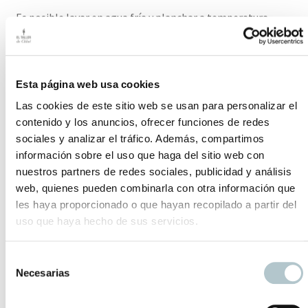
Es posible lavar en agua fría y planchar a temperatura
suave.
El plazo de entrega para este producto es de 2-3 días
hábiles.
Esta página web usa cookies
Las cookies de este sitio web se usan para personalizar el
Productos relacionados
contenido y los anuncios, ofrecer funciones de redes
sociales y analizar el tráfico. Además, compartimos
información sobre el uso que haga del sitio web con
Bread Bag Leontina Toile
nuestros partners de redes sociales, publicidad y análisis
web, quienes pueden combinarla con otra información que
Comprar esta bolsa es añadir un pequeño gesto a
les haya proporcionado o que hayan recopilado a partir del
favor del medio ambiente en tu día a día.
uso que haya hecho de sus servicios.
25,00
€
S
Bolsa de Playa Oliva
Necesarias
e
l
Te esperan los días de sol con tu bolsa de rayas