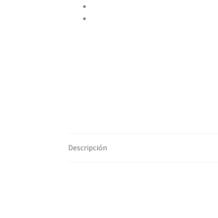
Pinear este producto
Compartir por correo electrónico
Descripción