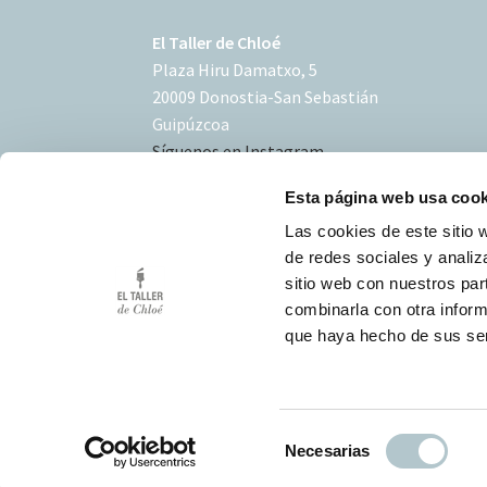
El Taller de Chloé
Plaza Hiru Damatxo, 5
20009 Donostia-San Sebastián
Guipúzcoa
Síguenos en Instagram
Esta página web usa cook
Las cookies de este sitio 
de redes sociales y analiz
sitio web con nuestros par
Condiciones de uso
combinarla con otra inform
Política de Cookies
que haya hecho de sus ser
Desarrollo Triplevdoble
S
Necesarias
e