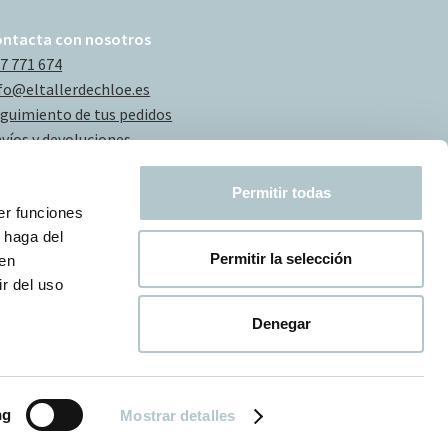
ontacta con nosotros
7 771 674
fo@eltallerdechloe.es
guimiento de tus pedidos
víos y devoluciones
Permitir todas
er funciones
 haga del
Permitir la selección
den
r del uso
Denegar
ng
Mostrar detalles