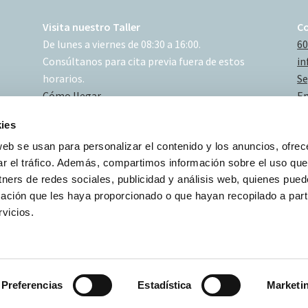
Visita nuestro Taller
C
De lunes a viernes de 08:30 a 16:00.
60
Consúltanos para cita previa fuera de estos
in
horarios.
Se
Cómo llegar
En
ies
web se usan para personalizar el contenido y los anuncios, ofrec
ar el tráfico. Además, compartimos información sobre el uso que
tners de redes sociales, publicidad y análisis web, quienes pue
ación que les haya proporcionado o que hayan recopilado a parti
vicios.
Preferencias
Estadística
Marketi