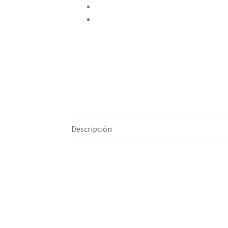
Pinear este producto
Compartir por correo electrónico
Descripción