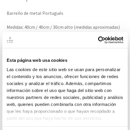
Barreño de metal Portugués
Medidas: 40cm / 40cm / 30cm alto (medidas aproximadas)
Ver zonas desgaste
El plazo de entrega de este producto es de 2-3 días hábiles
Esta página web usa cookies
Las cookies de este sitio web se usan para personalizar
Productos relacionados
el contenido y los anuncios, ofrecer funciones de redes
sociales y analizar el tráfico. Además, compartimos
información sobre el uso que haga del sitio web con
nuestros partners de redes sociales, publicidad y análisis
Sifón Antiguo
web, quienes pueden combinarla con otra información
Piezas difíciles de encontrar que llegan a nuestros días
que les haya proporcionado o que hayan recopilado a
para recordar el pasado
partir del uso que haya hecho de sus servicios.
75,00
€