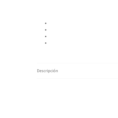
Compartir en Twitter
Compartir en Facebook
Pinear este producto
Compartir por correo electrónico
Descripción