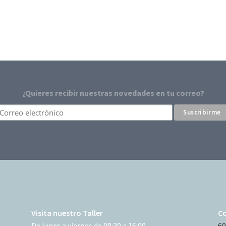
¿Quieres recibir nuestras novedades en tu correo?
Visita nuestro Taller
C
De lunes a viernes de 08:30 a 16:00.
60