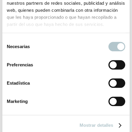
nuestros partners de redes sociales, publicidad y análisis
web, quienes pueden combinarla con otra información
Productos relacionados
que les haya proporcionado o que hayan recopilado a
partir del uso que haya hecho de sus servicios.
S
Tocador antiguo francés
Necesarias
e
Aporta luminosidad con piezas en blanco
l
e
250,00
€
Preferencias
c
c
i
Estadística
ó
n
Marketing
d
Mesa Antigua de Estudio
e
Podría servir como atril para recibir a los comensales en un
c
restaurante
Mostrar detalles
o
250,00
€