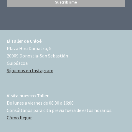
El Taller de Chloé
Plaza Hiru Damatxo, 5
20009 Donostia-San Sebastián
Guipúzcoa
Síguenos en Instagram
Visita nuestro Taller
De lunes a viernes de 08:30 a 16:00.
Consúltanos para cita previa fuera de estos horarios.
Cómo llegar