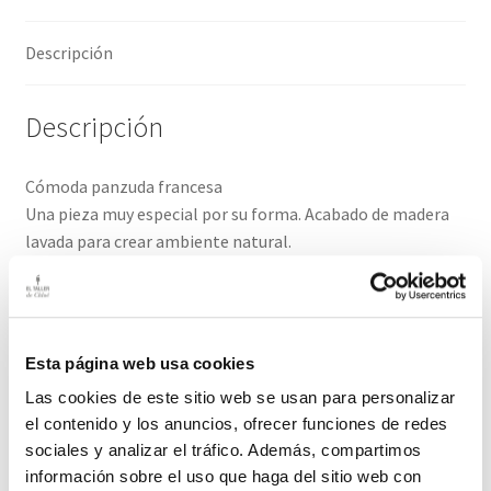
Descripción
Descripción
Cómoda panzuda francesa
Una pieza muy especial por su forma. Acabado de madera
lavada para crear ambiente natural.
Se ve el paso del tiempo en alguna zona, justamente le
aporta su autenticidad
Esta página web usa cookies
Tiradores distintos superior e inferior
Las cookies de este sitio web se usan para personalizar
Medidas: 85 cm largo / 48,5 cm fondo /70 cm alto
el contenido y los anuncios, ofrecer funciones de redes
sociales y analizar el tráfico. Además, compartimos
El plazo de entrega de este producto es de 2/3 días hábiles
información sobre el uso que haga del sitio web con