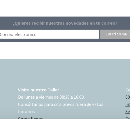
¿Quieres recibir nuestras novedades en tu correo?
Visita nuestro Taller
C
De lunes a viernes de 08:30 a 16:00.
60
Consúltanos para cita previa fuera de estos
in
horarios.
Se
Cómo llegar
En