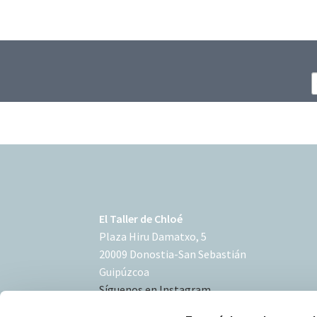
El Taller de Chloé
Plaza Hiru Damatxo, 5
20009 Donostia-San Sebastián
Guipúzcoa
Síguenos en Instagram