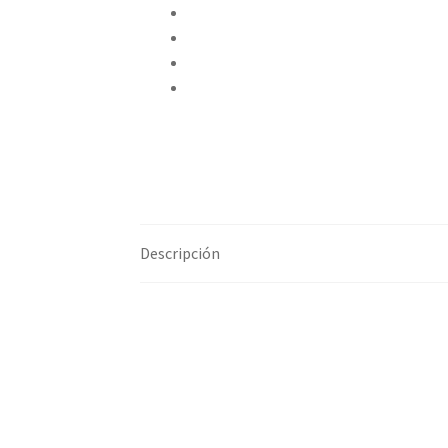
Compartir en Twitter
Compartir en Facebook
Pinear este producto
Compartir por correo electrónico
Descripción