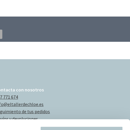
ontacta con nosotros
7 771 674
fo@eltallerdechloe.es
guimiento de tus pedidos
víos y devoluciones