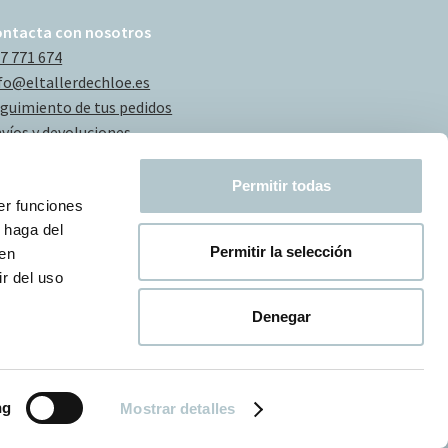
ontacta con nosotros
7 771 674
fo@eltallerdechloe.es
guimiento de tus pedidos
víos y devoluciones
Permitir todas
er funciones
 haga del
Permitir la selección
den
r del uso
Denegar
ng
Mostrar detalles