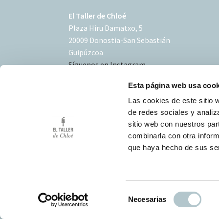
El Taller de Chloé
Plaza Hiru Damatxo, 5
20009 Donostia-San Sebastián
Guipúzcoa
Síguenos en Instagram
Esta página web usa cook
Las cookies de este sitio 
de redes sociales y analiz
sitio web con nuestros par
Condiciones de uso
combinarla con otra inform
Política de Cookies
que haya hecho de sus ser
Desarrollo Triplevdoble
S
Necesarias
e
l