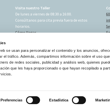
Visita nuestro Taller
C
De lunes a viernes de 08:30 a 16:00.
60
Consúltanos para cita previa fuera de estos
in
horarios.
Se
Cómo llegar
En
ies
web se usan para personalizar el contenido y los anuncios, ofrec
ar el tráfico. Además, compartimos información sobre el uso que
tners de redes sociales, publicidad y análisis web, quienes pue
ación que les haya proporcionado o que hayan recopilado a parti
vicios.
Preferencias
Estadística
Marketi