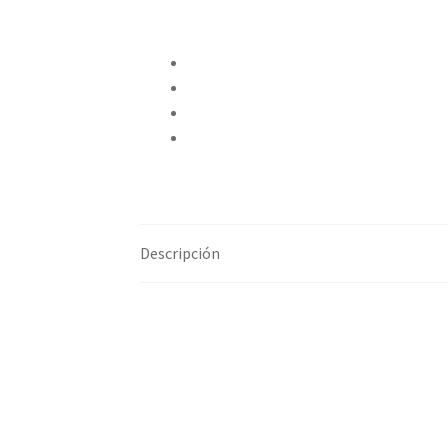
Compartir en Twitter
Compartir en Facebook
Pinear este producto
Compartir por correo electrónico
Descripción