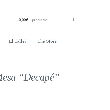
0,00
€
0 productos
El Taller
The Store
Mesa “Decapé”