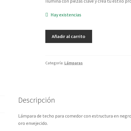
Ilumina con piezas clave y crea tu estilo pr
Hay existencias
Lámpara
Añadir al carrito
Techo
Negro
Oro
cantidad
Categoría:
Lámparas
Descripción
Lámpara de techo para comedor con estructura en negro: d
oro envejecido.