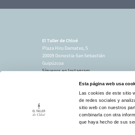
El Taller de Chloé
Plaza Hiru Damatxo, 5
20009 Donostia-San Sebastián
Guipúzcoa
Síguenos en Instagram
Esta página web usa cook
Las cookies de este sitio 
de redes sociales y analiz
sitio web con nuestros par
Condiciones de uso
combinarla con otra inform
Política de Cookies
que haya hecho de sus ser
Desarrollo Triplevdoble