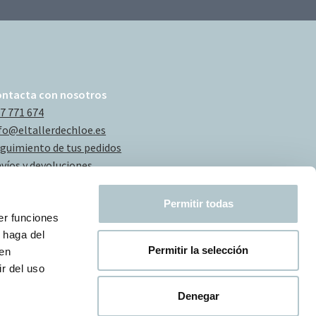
ontacta con nosotros
7 771 674
fo@eltallerdechloe.es
guimiento de tus pedidos
víos y devoluciones
Permitir todas
er funciones
 haga del
Permitir la selección
den
r del uso
Denegar