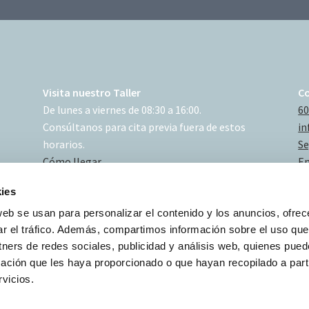
Visita nuestro Taller
C
De lunes a viernes de 08:30 a 16:00.
60
Consúltanos para cita previa fuera de estos
in
horarios.
Se
Cómo llegar
En
ies
web se usan para personalizar el contenido y los anuncios, ofrec
ar el tráfico. Además, compartimos información sobre el uso que
tners de redes sociales, publicidad y análisis web, quienes pue
ación que les haya proporcionado o que hayan recopilado a parti
vicios.