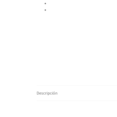
Pinear este producto
Compartir por correo electrónico
Descripción