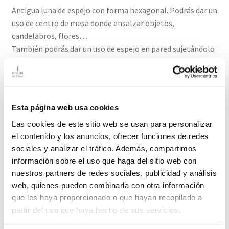
Antigua luna de espejo con forma hexagonal. Podrás dar un
uso de centro de mesa donde ensalzar objetos,
candelabros, flores…
También podrás dar un uso de espejo en pared sujetándolo
con ganchos “cuelga platos”
Medidas 33cm ancho/ 33 cm fondo
Esta página web usa cookies
El plazo de entrega de este producto es de 2-3 días
Las cookies de este sitio web se usan para personalizar
el contenido y los anuncios, ofrecer funciones de redes
Productos relacionados
sociales y analizar el tráfico. Además, compartimos
información sobre el uso que haga del sitio web con
nuestros partners de redes sociales, publicidad y análisis
web, quienes pueden combinarla con otra información
Bote de Mermelada
que les haya proporcionado o que hayan recopilado a
Una idea fantástica es utilizarlos como portavelas.
partir del uso que haya hecho de sus servicios.
15,00
€