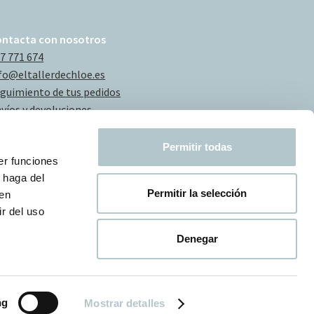
ontacta con nosotros
7 771 674
fo@eltallerdechloe.es
guimiento de tus pedidos
víos y devoluciones
Permitir todas
er funciones
 haga del
Permitir la selección
den
r del uso
Denegar
ng
Mostrar detalles