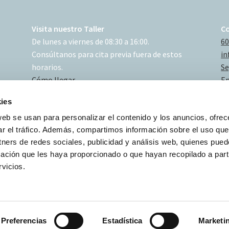
Visita nuestro Taller
C
De lunes a viernes de 08:30 a 16:00.
60
Consúltanos para cita previa fuera de estos
in
horarios.
Se
Cómo llegar
En
ies
web se usan para personalizar el contenido y los anuncios, ofrec
ar el tráfico. Además, compartimos información sobre el uso que
tners de redes sociales, publicidad y análisis web, quienes pue
ación que les haya proporcionado o que hayan recopilado a parti
vicios.
Preferencias
Estadística
Marketi