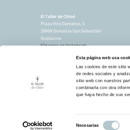
El Taller de Chloé
Plaza Hiru Damatxo, 5
20009 Donostia-San Sebastián
Guipúzcoa
Síguenos en Instagram
Esta página web usa cook
Las cookies de este sitio 
de redes sociales y analiz
sitio web con nuestros par
Condiciones de uso
combinarla con otra inform
Política de Cookies
que haya hecho de sus ser
Desarrollo Triplevdoble
S
Necesarias
e