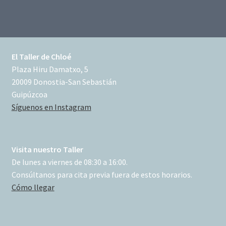
El Taller de Chloé
Plaza Hiru Damatxo, 5
20009 Donostia-San Sebastián
Guipúzcoa
Síguenos en Instagram
Visita nuestro Taller
De lunes a viernes de 08:30 a 16:00.
Consúltanos para cita previa fuera de estos horarios.
Cómo llegar