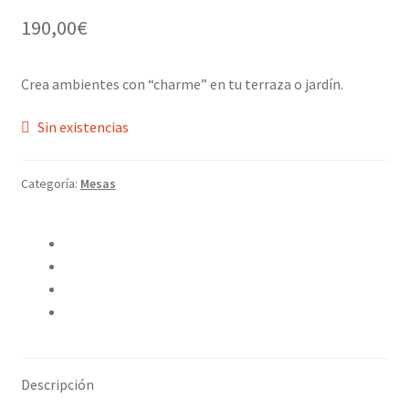
190,00
€
Crea ambientes con “charme” en tu terraza o jardín.
Sin existencias
Categoría:
Mesas
Compartir en Twitter
Compartir en Facebook
Pinear este producto
Compartir por correo electrónico
Descripción