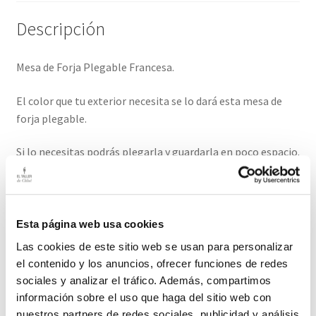
Descripción
Mesa de Forja Plegable Francesa.
El color que tu exterior necesita se lo dará esta mesa de
forja plegable.
Si lo necesitas podrás plegarla y guardarla en poco espacio.
En el jardín será la fiesta del color junto al verde del
ambiente.
Podrás completarla con sillas de nuestra tienda.
Esta página web usa cookies
Las cookies de este sitio web se usan para personalizar
Medidas: 96cm diámetro/ 73 cm alto
el contenido y los anuncios, ofrecer funciones de redes
sociales y analizar el tráfico. Además, compartimos
Plazo de entrega de este producto es de 2-3 días hábiles.
información sobre el uso que haga del sitio web con
nuestros partners de redes sociales, publicidad y análisis