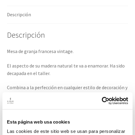
Descripción
Descripción
Mesa de granja francesa vintage.
El aspecto de su madera natural te va a enamorar. Ha sido
decapada en el taller.
Combina a la perfección en cualquier estilo de decoración y
será protagonista por su belleza.
Medidas: 183cmnlargo/ 82cm ancho/ 75cm alto. (Altura
libre bajo faldón 61cm)
Esta página web usa cookies
El plazo de entrada ese producto es de 10- 15 días hábiles.
Las cookies de este sitio web se usan para personalizar