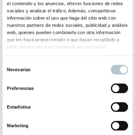
el contenido y los anuncios, ofrecer funciones de redes
La entrega se hace por transportes Jubera, que entregan
sociales y analizar el tráfico. Además, compartimos
en planta baja.
información sobre el uso que haga del sitio web con
nuestros partners de redes sociales, publicidad y análisis
Si eres de Madrid, puedes consultar nuestros portes con
web, quienes pueden combinarla con otra información
coste reducidos y plazo de entrega más amplio.
que les haya proporcionado o que hayan recopilado a
partir del uso que haya hecho de sus servicios.
Productos relacionados
S
Necesarias
e
l
e
Preferencias
Tocador antiguo francés
c
Aporta luminosidad con piezas en blanco
c
i
Estadística
250,00
€
ó
n
Marketing
d