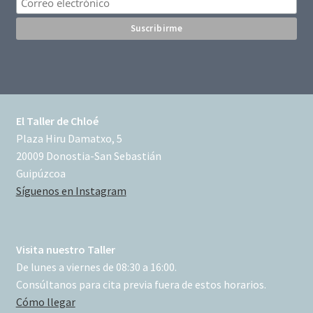
El Taller de Chloé
Plaza Hiru Damatxo, 5
20009 Donostia-San Sebastián
Guipúzcoa
Síguenos en Instagram
Visita nuestro Taller
De lunes a viernes de 08:30 a 16:00.
Consúltanos para cita previa fuera de estos horarios.
Cómo llegar