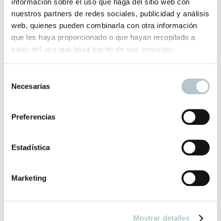
información sobre el uso que haga del sitio web con
Color
Beige, Gris, Rosa, Verde, Verde Oscuro
nuestros partners de redes sociales, publicidad y análisis
web, quienes pueden combinarla con otra información
que les haya proporcionado o que hayan recopilado a
partir del uso que haya hecho de sus servicios.
Productos relacionados
S
Necesarias
e
l
Papel Paisaje
e
Papel Pintado de los Paisajes de La Toscana
Preferencias
c
73,00
€
c
i
Estadística
ó
n
Marketing
d
e
Papel Frida
c
Papel pintado de cuadritos estilo country "chic"
Mostrar detalles
o