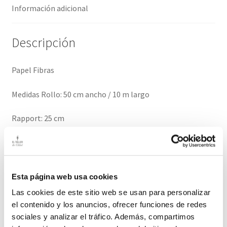
Información adicional
Descripción
Papel Fibras
Medidas Rollo: 50 cm ancho / 10 m largo
Rapport: 25 cm
Calidad del papel: Tejido no tejido. (Si desean este papel en
calidad vinílica consúltenos)
Esta página web usa cookies
El plazo de entrega de este producto es de 2-3 semanas
Las cookies de este sitio web se usan para personalizar
Información adicional
el contenido y los anuncios, ofrecer funciones de redes
sociales y analizar el tráfico. Además, compartimos