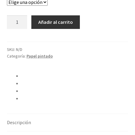
Limpiar
Papel
Añadir al carrito
Fibras
cantidad
SKU:
N/D
Categoría:
Papel pintado
Compartir en Twitter
Compartir en Facebook
Pinear este producto
Compartir por correo electrónico
Descripción