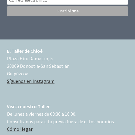
El Taller de Chloé
Plaza Hiru Damatxo, 5
20009 Donostia-San Sebastián
Guipúzcoa
Síguenos en Instagram
Visita nuestro Taller
De lunes a viernes de 08:30 a 16:00.
Consúltanos para cita previa fuera de estos horarios.
Cómo llegar