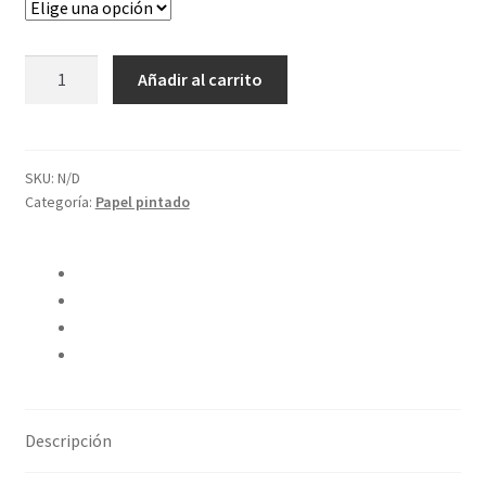
Limpiar
Papel
Añadir al carrito
Lilac
cantidad
SKU:
N/D
Categoría:
Papel pintado
Compartir en Twitter
Compartir en Facebook
Pinear este producto
Compartir por correo electrónico
Descripción