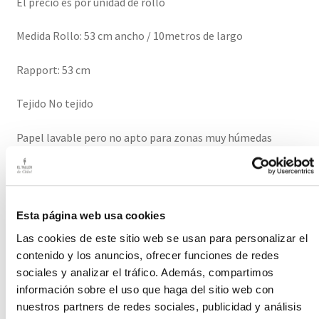
El precio es por unidad de rollo
Medida Rollo: 53 cm ancho / 10metros de largo
Rapport: 53 cm
Tejido No tejido
Papel lavable pero no apto para zonas muy húmedas
El plazo de entrega de este producto es de 2-3 semanas
Información adicional
Esta página web usa cookies
Las cookies de este sitio web se usan para personalizar el
Color
Azul, Beige, Granate, Gris, Ocre, Verde
contenido y los anuncios, ofrecer funciones de redes
sociales y analizar el tráfico. Además, compartimos
información sobre el uso que haga del sitio web con
Productos relacionados
nuestros partners de redes sociales, publicidad y análisis