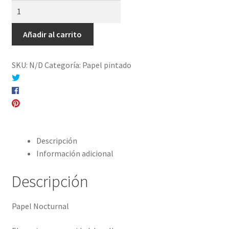
Papel
Nocturnal
cantidad
Añadir al carrito
SKU:
N/D
Categoría:
Papel pintado
Compartir en Twitter
Compartir en Facebook
Pinear este producto
Compartir por correo electrónico
Descripción
Información adicional
Descripción
Papel Nocturnal