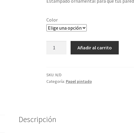
Estampado ornamental para que tus parede
Color
Limpiar
Papel
Añadir al carrito
Rustic
Ornament
cantidad
SKU:
N/D
Categoría:
Papel pintado
Descripción