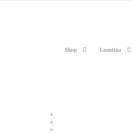
Shop
Leontina
Compartir en Twitter
Compartir en Facebook
Pinear este producto