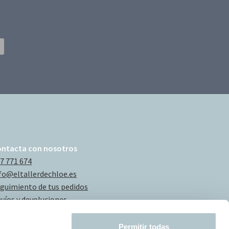
ontacta con nosotros
7 771 674
fo@eltallerdechloe.es
guimiento de tus pedidos
víos y devoluciones
Permitir todas