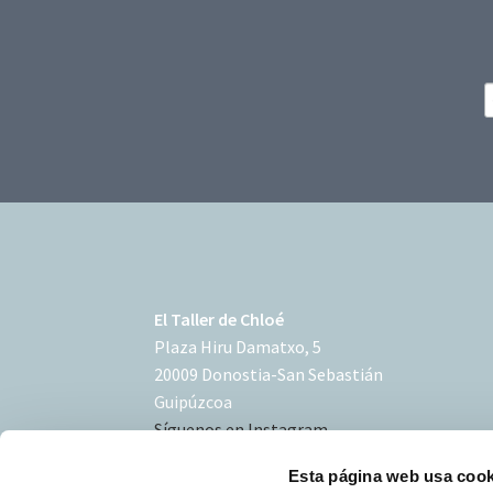
El Taller de Chloé
Plaza Hiru Damatxo, 5
20009 Donostia-San Sebastián
Guipúzcoa
Síguenos en Instagram
Esta página web usa cook