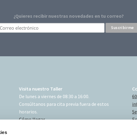
¿Quieres recibir nuestras novedades en tu correo?
Visita nuestro Taller
C
De lunes a viernes de 08:30 a 16:00.
60
Consúltanos para cita previa fuera de estos
in
horarios.
Se
Cómo llegar
En
ies