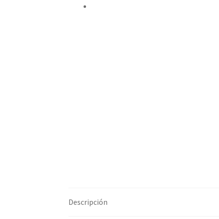
Compartir por correo electrónico
Descripción