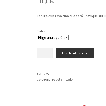
110,00
€
Espiga con raya fina que será un toque suti
Color
Limpiar
Papel
Añadir al carrito
Twill
cantidad
SKU:
N/D
Categoría:
Papel pintado