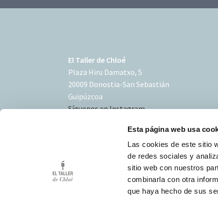
El Taller de Chloé
Plaza Hiru Damatxo, 5
20009 Donostia-San Sebastián
Guipúzcoa
Síguenos en Instagram
Esta página web usa cook
Las cookies de este sitio 
de redes sociales y analiz
sitio web con nuestros par
Condiciones de uso
combinarla con otra inform
Política de Cookies
que haya hecho de sus ser
Desarrollo Triplevdoble