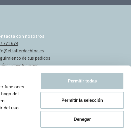
ontacta con nosotros
7 771 674
fo@eltallerdechloe.es
guimiento de tus pedidos
víos y devoluciones
Permitir todas
er funciones
 haga del
Permitir la selección
den
r del uso
Denegar