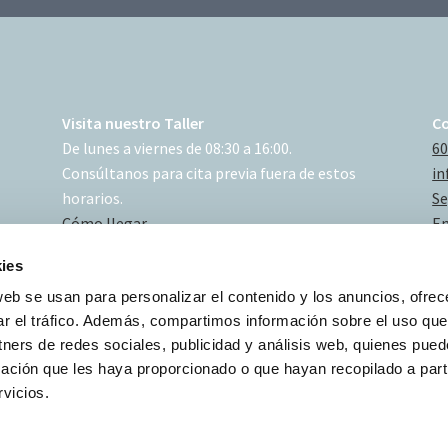
Visita nuestro Taller
C
De lunes a viernes de 08:30 a 16:00.
60
Consúltanos para cita previa fuera de estos
in
horarios.
Se
Cómo llegar
En
ies
web se usan para personalizar el contenido y los anuncios, ofrec
ar el tráfico. Además, compartimos información sobre el uso que
tners de redes sociales, publicidad y análisis web, quienes pue
ación que les haya proporcionado o que hayan recopilado a parti
vicios.