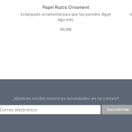
Papel Rustic Ornament
.
Estampado ornamental para que tus paredes digan
U
algo más.
60,00
€
¿Quieres recibir nuestras novedades en tu correo?