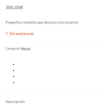
300,00
€
Pequeños muebles que decoran con encanto
Sin existencias
Categoría:
Mesas
Compartir en Twitter
Compartir en Facebook
Pinear este producto
Compartir por correo electrónico
Descripción