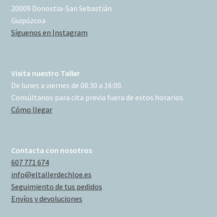
20009 Donostia-San Sebastián
Guipúzcoa
Síguenos en Instagram
Visita nuestro Taller
De lunes a viernes de 08:30 a 16:00.
Consúltanos para cita previa fuera de estos horarios.
Cómo llegar
Contacta con nosotros
607 771 674
info@eltallerdechloe.es
Seguimiento de tus pedidos
Envíos y devoluciones