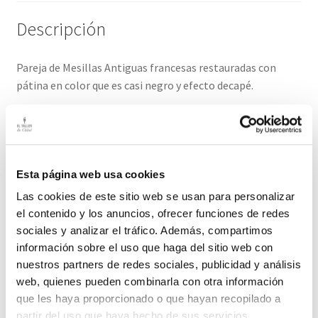
Descripción
Pareja de Mesillas Antiguas francesas restauradas con
pátina en color que es casi negro y efecto decapé.
El precio es por la pareja.
Medidas: 36 cm ancho / 29cm fondo/ 68,5cm alto
Esta página web usa cookies
El plazo de entrega de este producto es de 2-3 días hábiles
Las cookies de este sitio web se usan para personalizar
el contenido y los anuncios, ofrecer funciones de redes
Productos relacionados
sociales y analizar el tráfico. Además, compartimos
información sobre el uso que haga del sitio web con
nuestros partners de redes sociales, publicidad y análisis
web, quienes pueden combinarla con otra información
que les haya proporcionado o que hayan recopilado a
Mesa Antigua de Estudio
partir del uso que haya hecho de sus servicios.