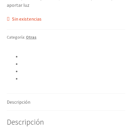
aportar luz
Sin existencias
Categoría:
Otras
Compartir en Twitter
Compartir en Facebook
Pinear este producto
Compartir por correo electrónico
Descripción
Descripción