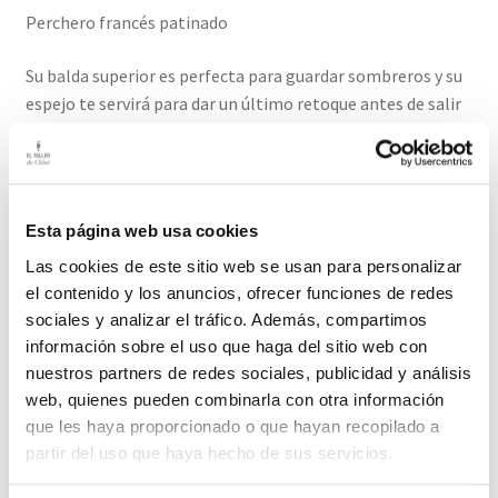
Perchero francés patinado
Su balda superior es perfecta para guardar sombreros y su
espejo te servirá para dar un último retoque antes de salir
Medidas: 70cm largo/ 45 cm alto/ 23 cm fondo
El plazo de entrega de este producto es de 2-3 días hábiles
Esta página web usa cookies
Las cookies de este sitio web se usan para personalizar
Productos relacionados
el contenido y los anuncios, ofrecer funciones de redes
sociales y analizar el tráfico. Además, compartimos
información sobre el uso que haga del sitio web con
nuestros partners de redes sociales, publicidad y análisis
Estantería de Forja
web, quienes pueden combinarla con otra información
Preciosa y práctica estantería de hierro.
que les haya proporcionado o que hayan recopilado a
partir del uso que haya hecho de sus servicios.
370,00
€