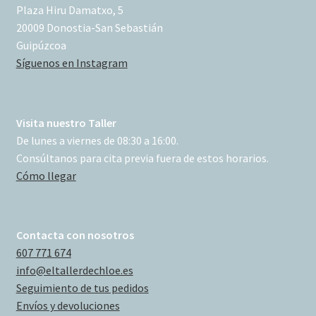
Plaza Hiru Damatxo, 5
20009 Donostia-San Sebastián
Guipúzcoa
Síguenos en Instagram
Visita nuestro Taller
De lunes a viernes de 08:30 a 16:00.
Consúltanos para cita previa fuera de estos horarios.
Cómo llegar
Contacta con nosotros
607 771 674
info@eltallerdechloe.es
Seguimiento de tus pedidos
Envíos y devoluciones