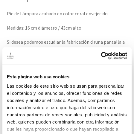
Pie de Lámpara acabado en color coral envejecido
Medidas: 16 cm diámetro / 43cm alto
Si desea podemos estudiar la fabricación d runa pantalla a
su gusto para esta pieza y será el centro de todas las
miradas.
El plazo de entrega de este producto es de 2-3 días hábiles
Esta página web usa cookies
Las cookies de este sitio web se usan para personalizar
el contenido y los anuncios, ofrecer funciones de redes
sociales y analizar el tráfico. Además, compartimos
Productos relacionados
información sobre el uso que haga del sitio web con
nuestros partners de redes sociales, publicidad y análisis
web, quienes pueden combinarla con otra información
que les haya proporcionado o que hayan recopilado a