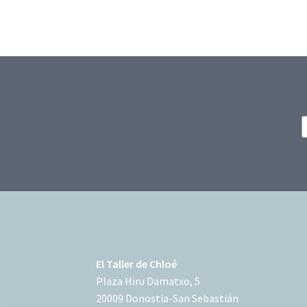
El Taller de Chloé
Plaza Hiru Damatxo, 5
20009 Donostia-San Sebastián