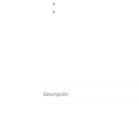
Pinear este producto
Compartir por correo electrónico
Descripción