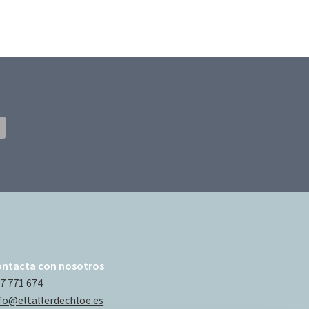
ontacta con nosotros
7 771 674
fo@eltallerdechloe.es