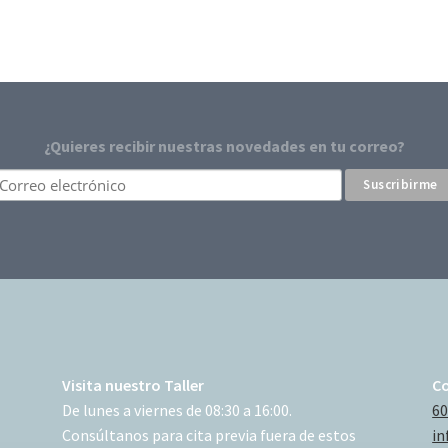
¿Quieres recibir nuestras novedades en tu correo?
Visita nuestro Taller
C
De lunes a viernes de 08:30 a 16:00.
60
Consúltanos para cita previa fuera de estos
in