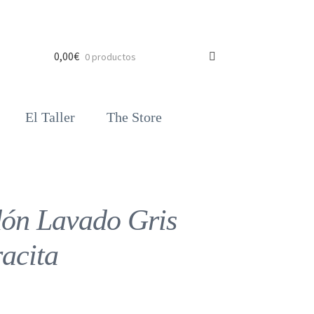
0,00
€
0 productos
El Taller
The Store
dón Lavado Gris
acita