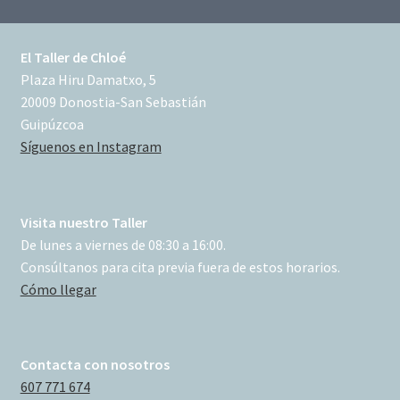
El Taller de Chloé
Plaza Hiru Damatxo, 5
20009 Donostia-San Sebastián
Guipúzcoa
Síguenos en Instagram
Visita nuestro Taller
De lunes a viernes de 08:30 a 16:00.
Consúltanos para cita previa fuera de estos horarios.
Cómo llegar
Contacta con nosotros
607 771 674