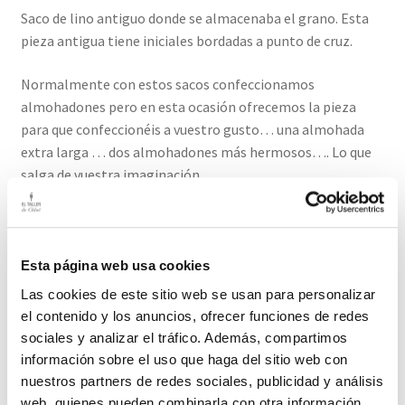
Saco de lino antiguo donde se almacenaba el grano. Esta
pieza antigua tiene iniciales bordadas a punto de cruz.
Normalmente con estos sacos confeccionamos
almohadones pero en esta ocasión ofrecemos la pieza
para que confeccionéis a vuestro gusto… una almohada
extra larga … dos almohadones más hermosos…. Lo que
salga de vuestra imaginación.
También podéis descoserla y conseguir un largo camino de
mesa
Esta página web usa cookies
Medidas: Largo 104 cm / Ancho: 49 cm
Las cookies de este sitio web se usan para personalizar
el contenido y los anuncios, ofrecer funciones de redes
El plazo de entrega de este producto es de 2-3 días hábiles
sociales y analizar el tráfico. Además, compartimos
información sobre el uso que haga del sitio web con
Productos relacionados
nuestros partners de redes sociales, publicidad y análisis
web, quienes pueden combinarla con otra información