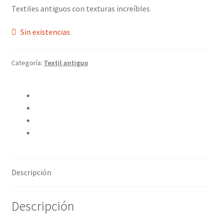
Textiles antiguos con texturas increíbles
Sin existencias
Categoría:
Textil antiguo
Compartir en Twitter
Compartir en Facebook
Pinear este producto
Compartir por correo electrónico
Descripción
Descripción