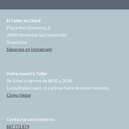
El Taller de Chloé
Plaza Hiru Damatxo, 5
20009 Donostia-San Sebastián
Guipúzcoa
Síguenos en Instagram
Visita nuestro Taller
De lunes a viernes de 08:30 a 16:00.
Consúltanos para cita previa fuera de estos horarios.
Cómo llegar
Contacta con nosotros
607 771 674