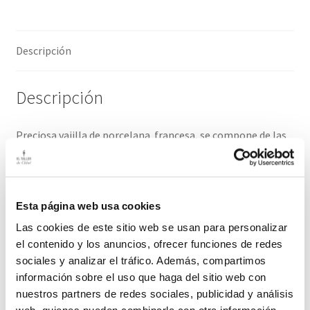
Descripción
Descripción
Preciosa vajilla de porcelana francesa, se compone de las
siguientes piezas:
8 Platos Llanos-7 Platos Hondos-8 Platos Postre Sopera –
Ensaladera -Fuente Ovalada – Fuente Pastel
Esta página web usa cookies
Las cookies de este sitio web se usan para personalizar
El plazo de entrega de este producto es de 2-3 días hábiles
el contenido y los anuncios, ofrecer funciones de redes
sociales y analizar el tráfico. Además, compartimos
información sobre el uso que haga del sitio web con
nuestros partners de redes sociales, publicidad y análisis