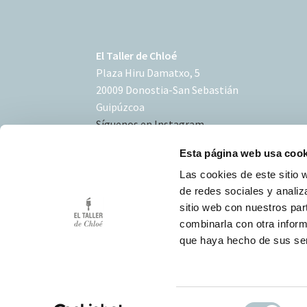
El Taller de Chloé
Plaza Hiru Damatxo, 5
20009 Donostia-San Sebastián
Guipúzcoa
Síguenos en Instagram
Esta página web usa cook
Las cookies de este sitio 
de redes sociales y analiz
sitio web con nuestros par
Condiciones de uso
combinarla con otra inform
Política de Cookies
que haya hecho de sus ser
Desarrollo Triplevdoble
S