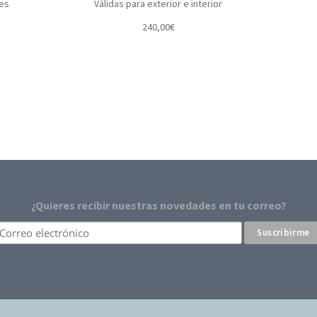
les
Válidas para exterior e interior
240,00
€
¿Quieres recibir nuestras novedades en tu correo?