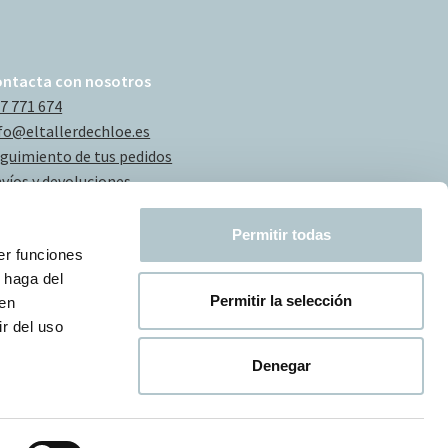
ontacta con nosotros
7 771 674
fo@eltallerdechloe.es
guimiento de tus pedidos
víos y devoluciones
Permitir todas
er funciones
 haga del
Permitir la selección
den
r del uso
Denegar