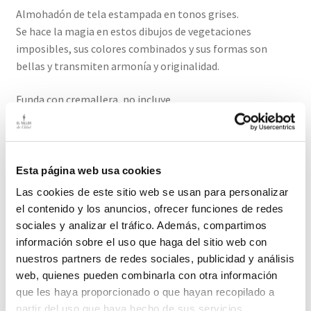
Almohadón de tela estampada en tonos grises.
Se hace la magia en estos dibujos de vegetaciones
imposibles, sus colores combinados y sus formas son
bellas y transmiten armonía y originalidad.
Funda con cremallera, no incluye
relleno.
Medidas: 44cm ancho/ 44 cm alto
Esta página web usa cookies
El plazo de entrega de este producto es de 2-3 días hábiles.
Las cookies de este sitio web se usan para personalizar
el contenido y los anuncios, ofrecer funciones de redes
Productos relacionados
sociales y analizar el tráfico. Además, compartimos
información sobre el uso que haga del sitio web con
nuestros partners de redes sociales, publicidad y análisis
web, quienes pueden combinarla con otra información
que les haya proporcionado o que hayan recopilado a
Almohadón Ikat Topo
partir del uso que haya hecho de sus servicios.