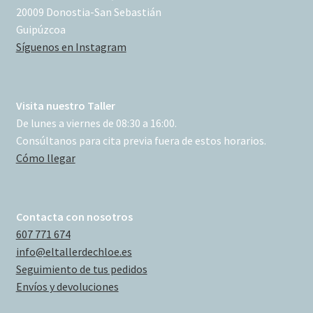
20009 Donostia-San Sebastián
Guipúzcoa
Síguenos en Instagram
Visita nuestro Taller
De lunes a viernes de 08:30 a 16:00.
Consúltanos para cita previa fuera de estos horarios.
Cómo llegar
Contacta con nosotros
607 771 674
info@eltallerdechloe.es
Seguimiento de tus pedidos
Envíos y devoluciones