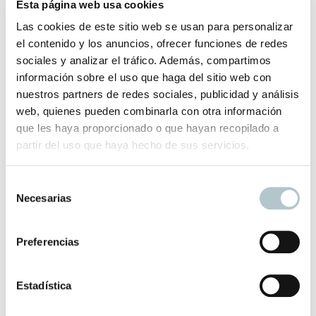
Se trata de un papel tejido no tejido / Papel Extra Lavable
Esta página web usa cookies
Las cookies de este sitio web se usan para personalizar
El plazo de entrega es de 3 semanas
el contenido y los anuncios, ofrecer funciones de redes
sociales y analizar el tráfico. Además, compartimos
Información adicional
información sobre el uso que haga del sitio web con
nuestros partners de redes sociales, publicidad y análisis
web, quienes pueden combinarla con otra información
Color
Azul Oscuro, Beige, Blanco, Negro,
que les haya proporcionado o que hayan recopilado a
Rosa
partir del uso que haya hecho de sus servicios.
S
Productos relacionados
Necesarias
e
l
e
Preferencias
c
Papel Tartan Check
c
Clásicos y apetecibles cuadros que transformarán tu hogar.
i
Estadística
ó
110,00
€