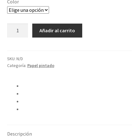
Color
Limpiar
Papel
Añadir al carrito
Marga
cantidad
SKU:
N/D
Categoría:
Papel pintado
Compartir en Twitter
Compartir en Facebook
Pinear este producto
Compartir por correo electrónico
Descripción