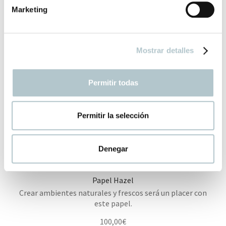
n
Marketing
d
e
c
Mostrar detalles
o
n
Papel Pintado Trellis Leaves
s
Clásica frescura es lo que conseguirás si eliges este papel
Permitir todas
e
de hojas.
n
100,00
€
t
Permitir la selección
i
m
i
Denegar
e
n
Papel Hazel
t
Crear ambientes naturales y frescos será un placer con
o
este papel.
100,00
€