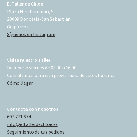
El Taller de Chloé
Plaza Hiru Damatxo, 5
20009 Donostia-San Sebastián
Guipúzcoa
Síguenos en Instagram
Visita nuestro Taller
De lunes a viernes de 08:30 a 16:00.
Consúltanos para cita previa fuera de estos horarios.
Cómo llegar
Contacta con nosotros
607 771 674
info@eltallerdechloe.es
Seguimiento de tus pedidos