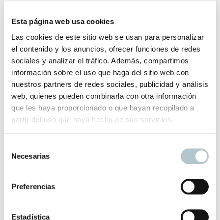
El precio es por unidad de rollo.
Esta página web usa cookies
Las cookies de este sitio web se usan para personalizar
Se trata de un papel tejido no tejido / Papel Lavable
el contenido y los anuncios, ofrecer funciones de redes
sociales y analizar el tráfico. Además, compartimos
El plazo de entrega es de 2-3 semanas
información sobre el uso que haga del sitio web con
Información adicional
nuestros partners de redes sociales, publicidad y análisis
web, quienes pueden combinarla con otra información
que les haya proporcionado o que hayan recopilado a
partir del uso que haya hecho de sus servicios.
Color
Acqua, Azul, Azul Oscuro, Beige, Gris,
Verde
S
Necesarias
e
l
Productos relacionados
e
Preferencias
c
c
i
Estadística