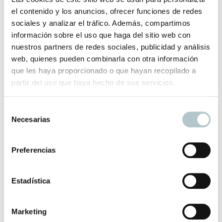
Información adicional
el contenido y los anuncios, ofrecer funciones de redes
sociales y analizar el tráfico. Además, compartimos
información sobre el uso que haga del sitio web con
nuestros partners de redes sociales, publicidad y análisis
Color
Azul, Blanco, Marrón, Negro, Verde
web, quienes pueden combinarla con otra información
que les haya proporcionado o que hayan recopilado a
partir del uso que haya hecho de sus servicios.
Productos relacionados
S
Necesarias
e
l
Papel Road
e
Preferencias
Uno de nuestros favoritos por colores y forma de
c
disposición de las rayas.
c
68,00
€
i
Estadística
ó
n
Marketing
d