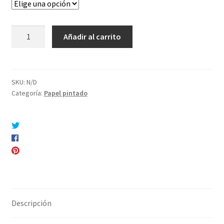
Limpiar
Papel
Añadir al carrito
Marie
cantidad
SKU:
N/D
Categoría:
Papel pintado
Compartir en Twitter
Compartir en Facebook
Pinear este producto
Compartir por correo electrónico
Descripción